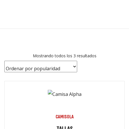
Inicio
0
KAIROX
Tienda en linea
UNIFORME
Catálogo
Mostrando todos los 3 resultados
Contacto
CAMISOLA
TALLAS