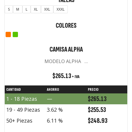
S
M
L
XL
XXL
XXXL
COLORES
CAMISA ALPHA
MODELO ALPHA …
$
265.13
+ IVA
CANTIDAD
AHORRO
PRECIO
$
265.13
1 - 18
Piezas
—
$
255.53
19 - 49 Piezas
3.62 %
$
248.93
50+ Piezas
6.11 %